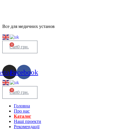
Все для медичних установ
0
Cart
0
грн.
nstagram
Facebook
0
Cart
0
грн.
Головна
Про нас
Каталог
Нашi проекти
Рекомендації