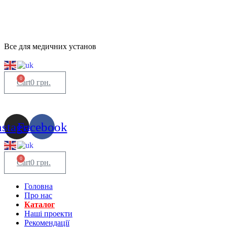
Все для медичних установ
0
Cart
0
грн.
nstagram
Facebook
0
Cart
0
грн.
Головна
Про нас
Каталог
Нашi проекти
Рекомендації