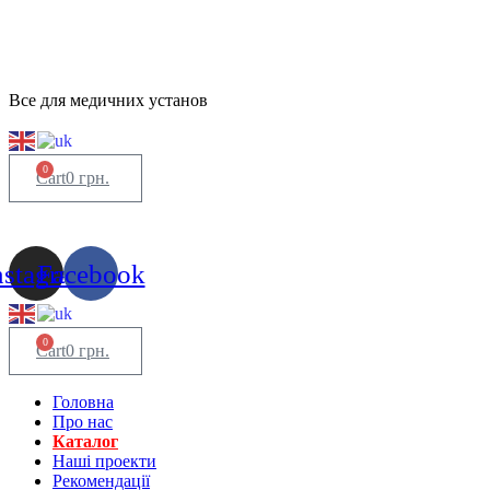
Все для медичних установ
0
Cart
0
грн.
nstagram
Facebook
0
Cart
0
грн.
Головна
Про нас
Каталог
Нашi проекти
Рекомендації