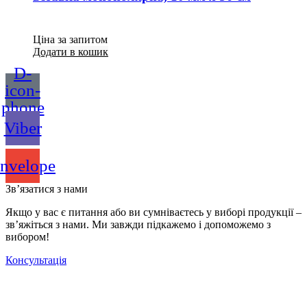
Ціна за запитом
Додати в кошик
D-
icon-
phone
Viber
nvelope
Зв’язатися з нами
Якщо у вас є питання або ви сумніваєтесь у виборі продукції –
зв’яжіться з нами. Ми завжди підкажемо і допоможемо з
вибором!
Консультація