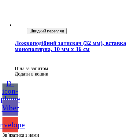
Швидкий перегляд
Ложкоподібний затискач (32 мм), вставка
монополярна, 10 мм х 36 см
Ціна за запитом
Додати в кошик
D-
icon-
phone
Viber
nvelope
Зв’язатися з нами