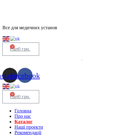
Все для медичних установ
0
Cart
0
грн.
nstagram
Facebook
0
Cart
0
грн.
Головна
Про нас
Каталог
Нашi проекти
Рекомендації