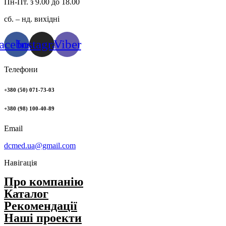
Пн-Пт. з 9.00 до 18.00
сб. – нд. вихідні
acebook
Instagram
Viber
Телефони
+380 (50) 071-73-03
+380 (98) 100-40-89
Email
dcmed.ua@gmail.com
Навігація
Про компанію
Каталог
Рекомендації
Нашi проекти