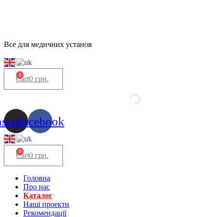
Все для медичних установ
0
Cart
0
грн.
nstagram
Facebook
0
Cart
0
грн.
Головна
Про нас
Каталог
Нашi проекти
Рекомендації