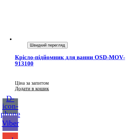
Швидкий перегляд
Крісло-підйомник для ванни OSD-MOV-
913100
Ціна за запитом
Додати в кошик
D-
icon-
phone
Viber