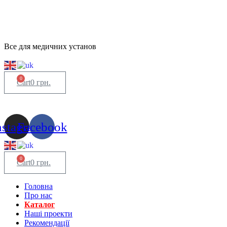
Все для медичних установ
0
Cart
0
грн.
nstagram
Facebook
0
Cart
0
грн.
Головна
Про нас
Каталог
Нашi проекти
Рекомендації