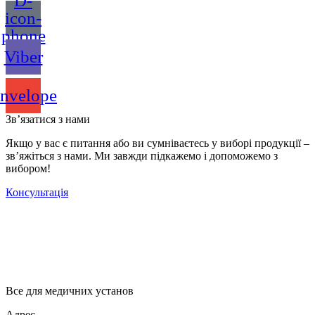
D-
icon-
phone
Viber
nvelope
Зв’язатися з нами
Якщо у вас є питання або ви сумніваєтесь у виборі продукції –
зв’яжіться з нами. Ми завжди підкажемо і допоможемо з
вибором!
Консультація
Все для медичних установ
Адрес