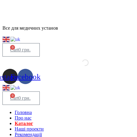
Все для медичних установ
0
Cart
0
грн.
nstagram
Facebook
0
Cart
0
грн.
Головна
Про нас
Каталог
Нашi проекти
Рекомендації