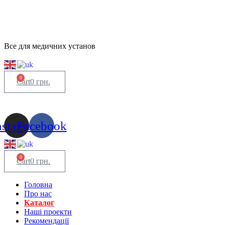
Все для медичних установ
0
Cart
0
грн.
nstagram
Facebook
0
Cart
0
грн.
Головна
Про нас
Каталог
Нашi проекти
Рекомендації