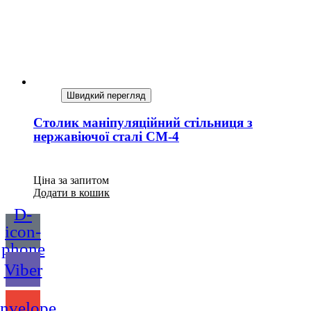
Швидкий перегляд
Столик маніпуляційний стільниця з
нержавіючої сталі СМ-4
Ціна за запитом
Додати в кошик
D-
icon-
phone
Viber
nvelope