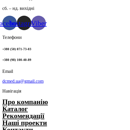
сб. – нд. вихідні
acebook
Instagram
Viber
Телефони
+380 (50) 071-73-03
+380 (98) 100-40-89
Email
dcmed.ua@gmail.com
Навігація
Про компанію
Каталог
Рекомендації
Нашi проекти
Контакти