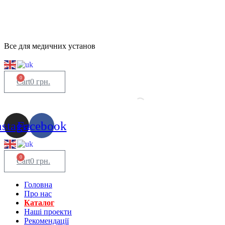
Все для медичних установ
0
Cart
0
грн.
nstagram
Facebook
0
Cart
0
грн.
Головна
Про нас
Каталог
Нашi проекти
Рекомендації