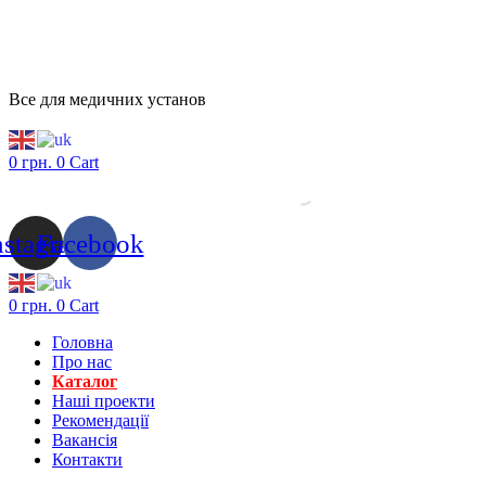
Все для медичних установ
0
грн.
0
Cart
nstagram
Facebook
0
грн.
0
Cart
Головна
Про нас
Каталог
Нашi проекти
Рекомендації
Вакансiя
Контакти