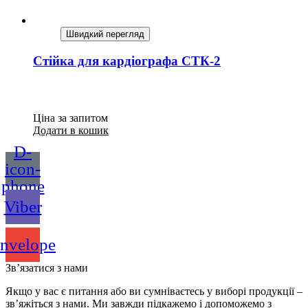
Швидкий перегляд
Стійка для кардіографа СТК-2
Ціна за запитом
Додати в кошик
D-
icon-
phone
Viber
nvelope
Зв’язатися з нами
Якщо у вас є питання або ви сумніваєтесь у виборі продукції –
зв’яжіться з нами. Ми завжди підкажемо і допоможемо з