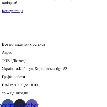
вибором!
Консультація
Все для медичних установ
Адрес
ТОВ “Дісімед”
Україна м.Київ вул. Кирилівська буд. 82
Графік роботи
Пн-Пт. з 9.00 до 18.00
сб. – нд. вихідні
acebook
Instagram
Viber