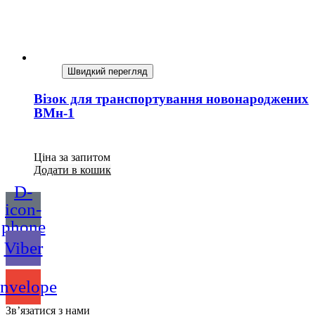
Швидкий перегляд
Візок для транспортування новонароджених
ВМн-1
Ціна за запитом
Додати в кошик
D-
icon-
phone
Viber
nvelope
Зв’язатися з нами