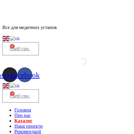
Все для медичних установ
0
Cart
0
грн.
nstagram
Facebook
0
Cart
0
грн.
Головна
Про нас
Каталог
Нашi проекти
Рекомендації