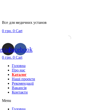
Все для медичних установ
0
грн.
0
Cart
nstagram
Facebook
0
грн.
0
Cart
Головна
Про нас
Каталог
Нашi проекти
Рекомендації
Вакансiя
Контакти
Menu
Головна