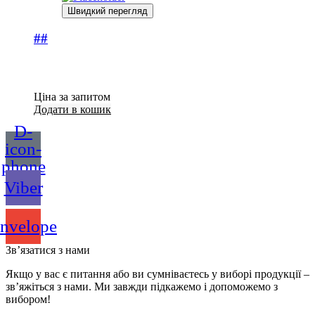
Швидкий перегляд
##
Ціна за запитом
Додати в кошик
D-
icon-
phone
Viber
nvelope
Зв’язатися з нами
Якщо у вас є питання або ви сумніваєтесь у виборі продукції –
зв’яжіться з нами. Ми завжди підкажемо і допоможемо з
вибором!