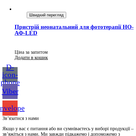
Швидкий перегляд
Пристрій неонатальний для фототерапії НО-
АФ-LED
Ціна за запитом
Додати в кошик
D-
icon-
phone
Viber
nvelope
Зв’язатися з нами
Якщо у вас є питання або ви сумніваєтесь у виборі продукції –
зв’яжіться з нами. Ми завжди підкажемо і допоможемо з