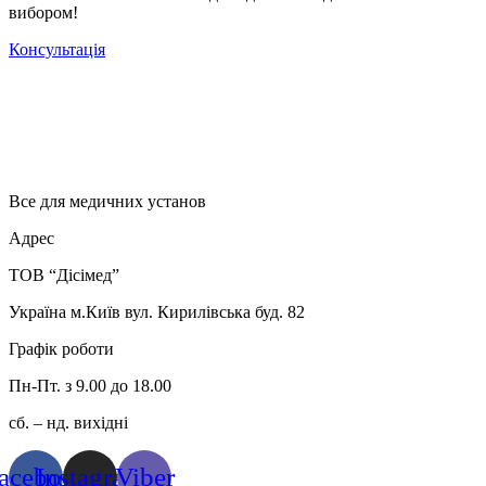
вибором!
Консультація
Все для медичних установ
Адрес
ТОВ “Дісімед”
Україна м.Київ вул. Кирилівська буд. 82
Графік роботи
Пн-Пт. з 9.00 до 18.00
сб. – нд. вихідні
acebook
Instagram
Viber