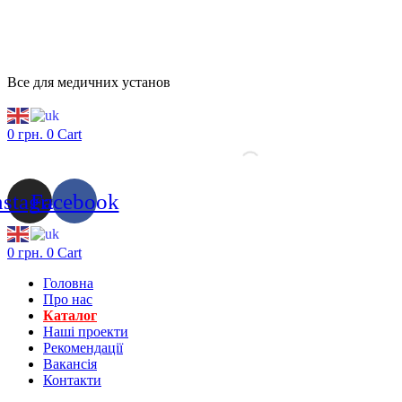
Все для медичних установ
0
грн.
0
Cart
nstagram
Facebook
0
грн.
0
Cart
Головна
Про нас
Каталог
Нашi проекти
Рекомендації
Вакансiя
Контакти