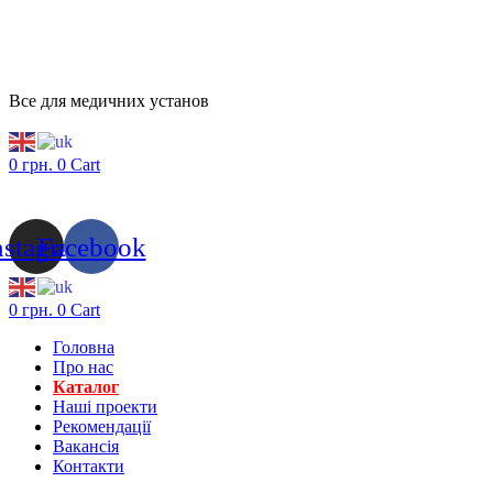
Все для медичних установ
0
грн.
0
Cart
nstagram
Facebook
0
грн.
0
Cart
Головна
Про нас
Каталог
Нашi проекти
Рекомендації
Вакансiя
Контакти