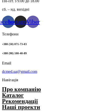
Пн-Пт. з 9.00 до 18.00
сб. – нд. вихідні
acebook
Instagram
Viber
Телефони
+380 (50) 071-73-03
+380 (98) 100-40-89
Email
dcmed.ua@gmail.com
Навігація
Про компанію
Каталог
Рекомендації
Нашi проекти