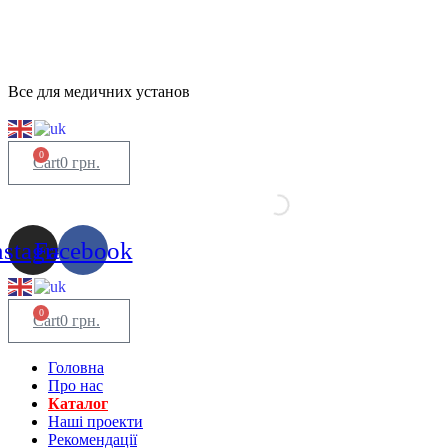
Все для медичних установ
0
Cart
0
грн.
nstagram
Facebook
0
Cart
0
грн.
Головна
Про нас
Каталог
Нашi проекти
Рекомендації