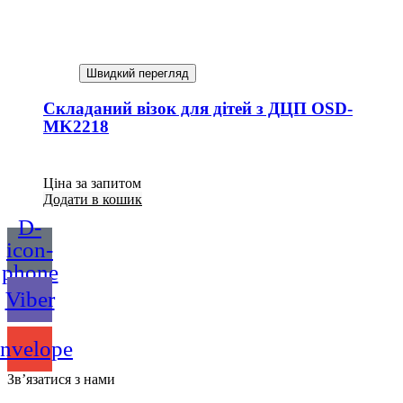
Швидкий перегляд
Складаний візок для дітей з ДЦП OSD-
MK2218
Ціна за запитом
Додати в кошик
D-
icon-
phone
Viber
nvelope
Зв’язатися з нами