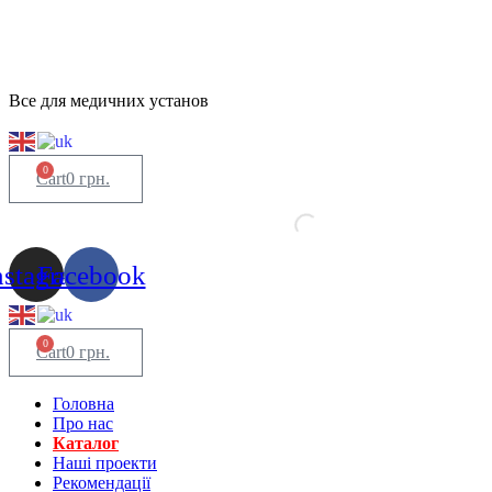
Все для медичних установ
0
Cart
0
грн.
nstagram
Facebook
0
Cart
0
грн.
Головна
Про нас
Каталог
Нашi проекти
Рекомендації