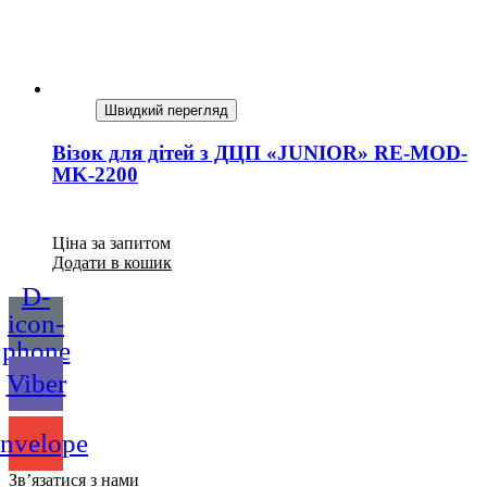
Швидкий перегляд
Візок для дітей з ДЦП «JUNIOR» RE-MOD-
MK-2200
Ціна за запитом
Додати в кошик
D-
icon-
phone
Viber
nvelope
Зв’язатися з нами