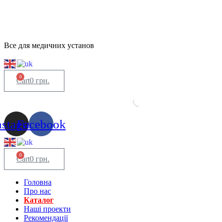
Все для медичних установ
0
Cart
0
грн.
nstagram
Facebook
0
Cart
0
грн.
Головна
Про нас
Каталог
Нашi проекти
Рекомендації