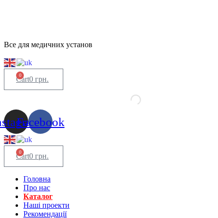
Все для медичних установ
0
Cart
0
грн.
nstagram
Facebook
0
Cart
0
грн.
Головна
Про нас
Каталог
Нашi проекти
Рекомендації