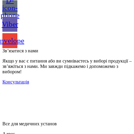
D-
icon-
phone
Viber
nvelope
Зв’язатися з нами
Якщо у вас є питання або ви сумніваєтесь у виборі продукції –
зв’яжіться з нами. Ми завжди підкажемо і допоможемо з
вибором!
Консультація
Все для медичних установ
Адрес