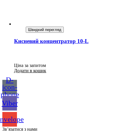
Швидкий перегляд
Кисневий концентратор 10-L
Ціна за запитом
Додати в кошик
D-
icon-
phone
Viber
nvelope
Зв’язатися з нами