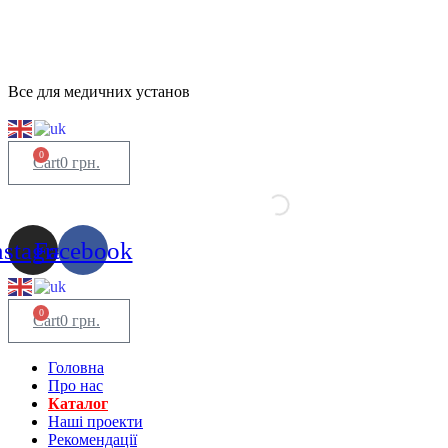
Все для медичних установ
0
Cart
0
грн.
nstagram
Facebook
0
Cart
0
грн.
Головна
Про нас
Каталог
Нашi проекти
Рекомендації