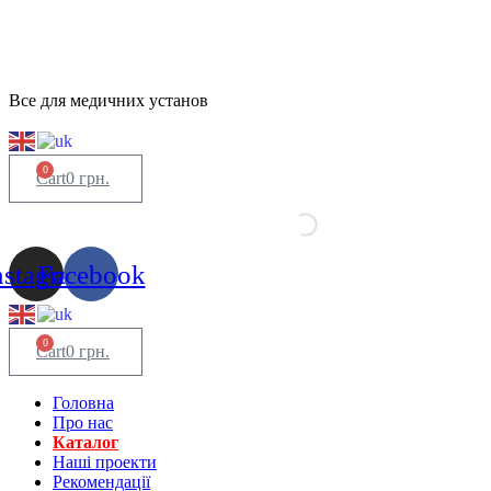
Все для медичних установ
0
Cart
0
грн.
nstagram
Facebook
0
Cart
0
грн.
Головна
Про нас
Каталог
Нашi проекти
Рекомендації