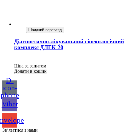
Швидкий перегляд
Діагностично-лікувальний гінекологічний
комплекс ДЛГК-20
Ціна за запитом
Додати в кошик
D-
icon-
phone
Viber
nvelope
Зв’язатися з нами