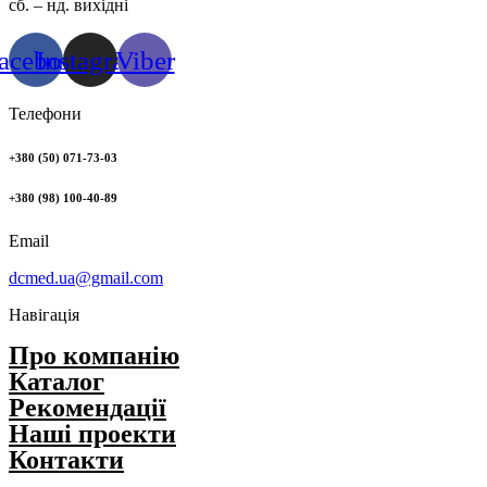
сб. – нд. вихідні
acebook
Instagram
Viber
Телефони
+380 (50) 071-73-03
+380 (98) 100-40-89
Email
dcmed.ua@gmail.com
Навігація
Про компанію
Каталог
Рекомендації
Нашi проекти
Контакти