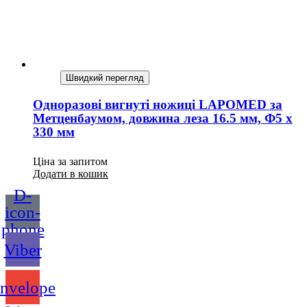
Швидкий перегляд
Одноразові вигнуті ножиці LAPOMED за
Метценбаумом, довжина леза 16.5 мм, Ф5 x
330 мм
Ціна за запитом
Додати в кошик
D-
icon-
phone
Viber
nvelope