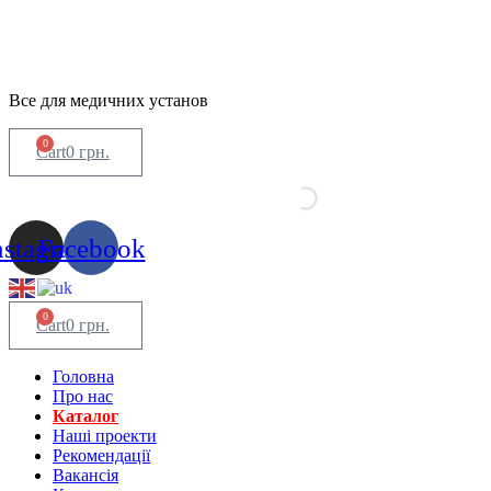
Все для медичних установ
0
Cart
0
грн.
nstagram
Facebook
0
Cart
0
грн.
Головна
Про нас
Каталог
Нашi проекти
Рекомендації
Вакансiя