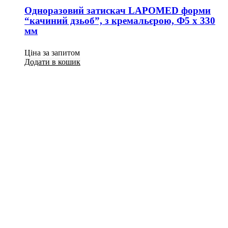
Одноразовий затискач LAPOMED форми
“качиний дзьоб”, з кремальєрою, Ф5 x 330
мм
Ціна за запитом
Додати в кошик