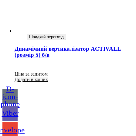
Швидкий перегляд
Динамічний вертикалізатор ACTIVALL
(розмір 5) б/в
Ціна за запитом
Додати в кошик
D-
icon-
phone
Viber
nvelope