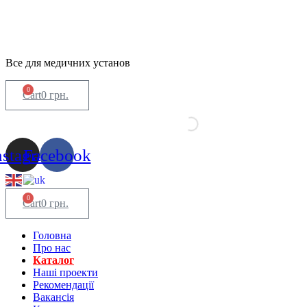
Все для медичних установ
0
Cart
0
грн.
nstagram
Facebook
0
Cart
0
грн.
Головна
Про нас
Каталог
Нашi проекти
Рекомендації
Вакансiя