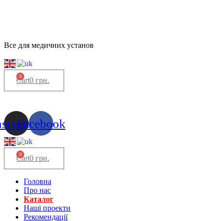
Все для медичних установ
0
Cart
0
грн.
nstagram
Facebook
0
Cart
0
грн.
Головна
Про нас
Каталог
Нашi проекти
Рекомендації