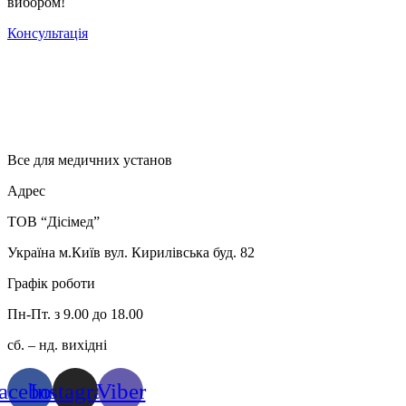
вибором!
Консультація
Все для медичних установ
Адрес
ТОВ “Дісімед”
Україна м.Київ вул. Кирилівська буд. 82
Графік роботи
Пн-Пт. з 9.00 до 18.00
сб. – нд. вихідні
acebook
Instagram
Viber