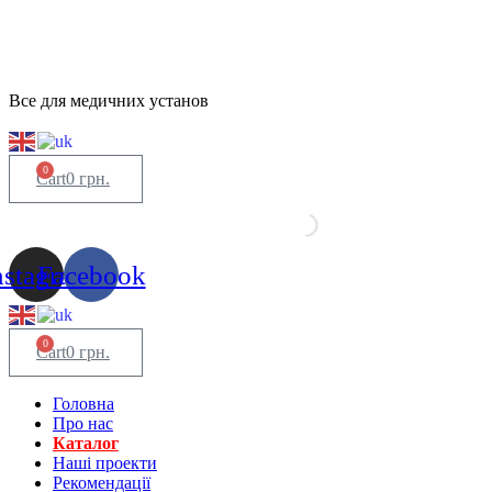
Все для медичних установ
0
Cart
0
грн.
nstagram
Facebook
0
Cart
0
грн.
Головна
Про нас
Каталог
Нашi проекти
Рекомендації