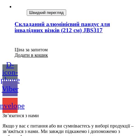
Швидкий перегляд
Складаний алюмінієвий пандус для
інвалідних візків (212 см) JBS317
Ціна за запитом
Додати в кошик
D-
icon-
phone
Viber
nvelope
Зв’язатися з нами
Якщо у вас є питання або ви сумніваєтесь у виборі продукції –
зв’яжіться з нами. Ми завжди підкажемо і допоможемо з