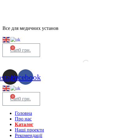
Все для медичних установ
0
Cart
0
грн.
nstagram
Facebook
0
Cart
0
грн.
Головна
Про нас
Каталог
Нашi проекти
Рекомендації