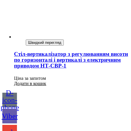
Швидкий перегляд
Стіл-вертикалізатор з регулюванням висоти
по горизонталі і вертикалі з електричним
приводом НТ-СВР-1
Ціна за запитом
Додати в кошик
D-
icon-
phone
Viber