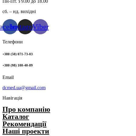
Пн-Пт. з 9.00 до 18.00
сб. – нд. вихідні
acebook
Instagram
Viber
Телефони
+380 (50) 071-73-03
+380 (98) 100-40-89
Email
dcmed.ua@gmail.com
Навігація
Про компанію
Каталог
Рекомендації
Нашi проекти