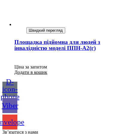
Швидкий перегляд
Площадка підйомна для людей з
інвалідністю моделі ППН-А2(г)
Ціна за запитом
Додати в кошик
D-
icon-
phone
Viber
nvelope
Зв’язатися з нами