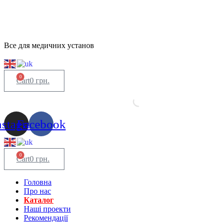
Все для медичних установ
0
Cart
0
грн.
nstagram
Facebook
0
Cart
0
грн.
Головна
Про нас
Каталог
Нашi проекти
Рекомендації