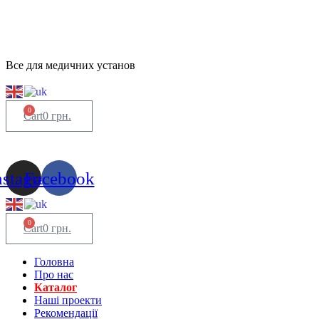
Все для медичних установ
0
Cart
0
грн.
nstagram
Facebook
0
Cart
0
грн.
Головна
Про нас
Каталог
Нашi проекти
Рекомендації