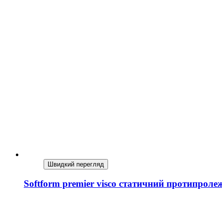
Швидкий перегляд
Softform premier visco статичний протипроле