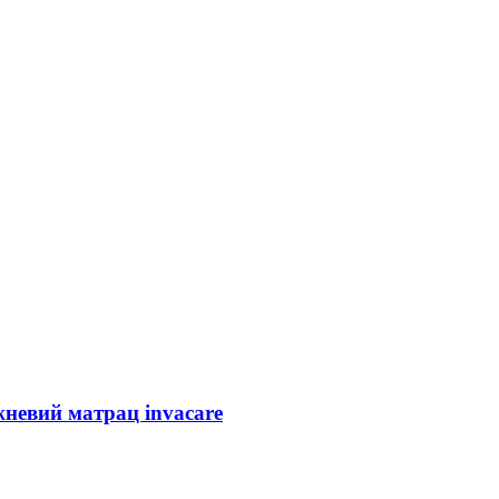
жневий матрац invacare