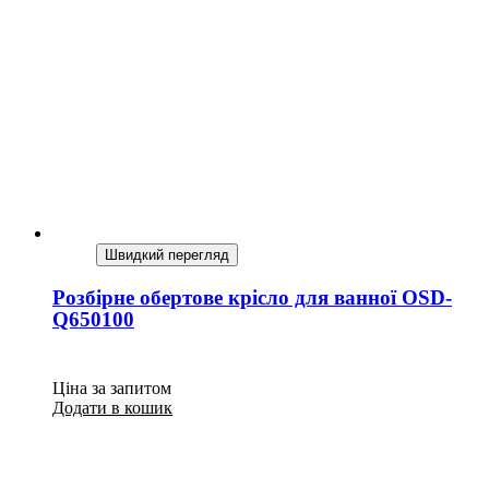
Швидкий перегляд
Розбірне обертове крісло для ванної OSD-
Q650100
Ціна за запитом
Додати в кошик