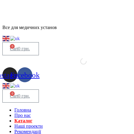
Все для медичних установ
0
Cart
0
грн.
nstagram
Facebook
0
Cart
0
грн.
Головна
Про нас
Каталог
Нашi проекти
Рекомендації