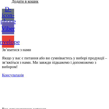
Додати в кошик
D-
icon-
phone
Viber
nvelope
Зв’язатися з нами
Якщо у вас є питання або ви сумніваєтесь у виборі продукції –
зв’яжіться з нами. Ми завжди підкажемо і допоможемо з
вибором!
Консультація