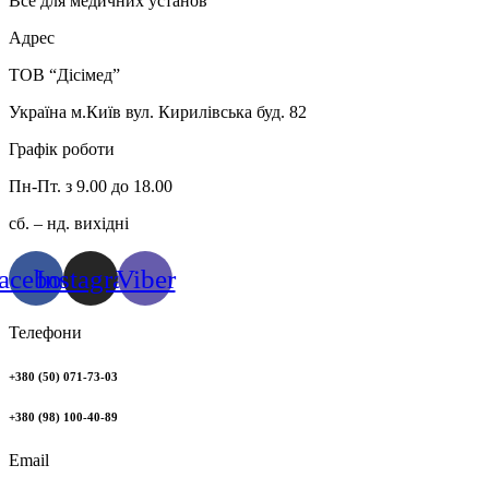
Все для медичних установ
Адрес
ТОВ “Дісімед”
Україна м.Київ вул. Кирилівська буд. 82
Графік роботи
Пн-Пт. з 9.00 до 18.00
сб. – нд. вихідні
acebook
Instagram
Viber
Телефони
+380 (50) 071-73-03
+380 (98) 100-40-89
Email