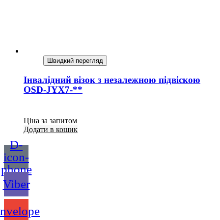
Швидкий перегляд
Інвалідний візок з незалежною підвіскою
OSD-JYX7-**
Ціна за запитом
Додати в кошик
D-
icon-
phone
Viber
nvelope