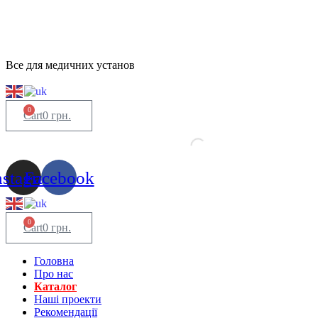
Все для медичних установ
0
Cart
0
грн.
nstagram
Facebook
0
Cart
0
грн.
Головна
Про нас
Каталог
Нашi проекти
Рекомендації