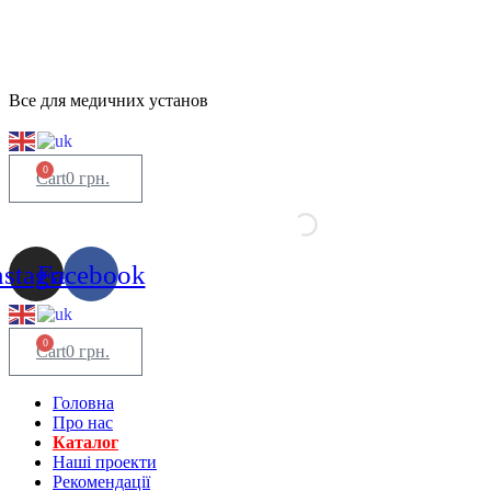
Все для медичних установ
0
Cart
0
грн.
nstagram
Facebook
0
Cart
0
грн.
Головна
Про нас
Каталог
Нашi проекти
Рекомендації