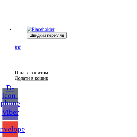
Швидкий перегляд
##
Ціна за запитом
Додати в кошик
D-
icon-
phone
Viber
nvelope