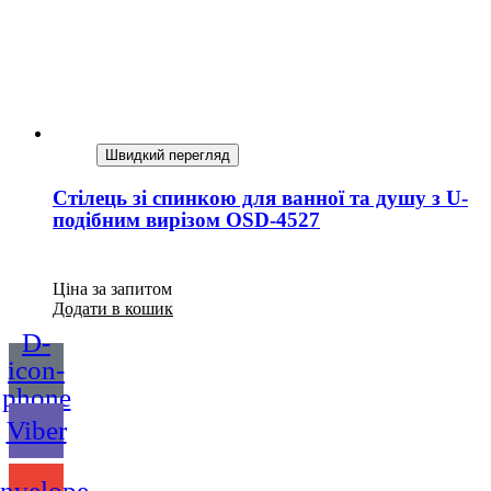
Швидкий перегляд
Стілець зі спинкою для ванної та душу з U-
подібним вирізом OSD-4527
Ціна за запитом
Додати в кошик
D-
icon-
phone
Viber
nvelope