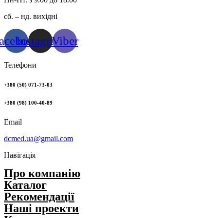
сб. – нд. вихідні
acebook
Instagram
Viber
Телефони
+380 (50) 071-73-03
+380 (98) 100-40-89
Email
dcmed.ua@gmail.com
Навігація
Про компанію
Каталог
Рекомендації
Нашi проекти