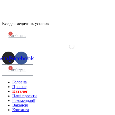
Все для медичних установ
0
Cart
0
грн.
nstagram
Facebook
0
Cart
0
грн.
Головна
Про нас
Каталог
Нашi проекти
Рекомендації
Вакансiя
Контакти