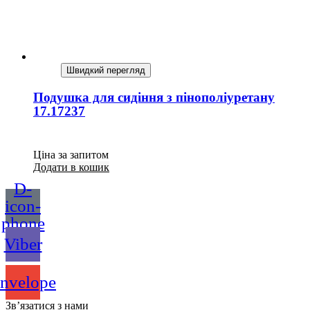
Швидкий перегляд
Подушка для сидіння з пінополіуретану
17.17237
Ціна за запитом
Додати в кошик
D-
icon-
phone
Viber
nvelope
Зв’язатися з нами