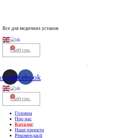
Все для медичних установ
0
Cart
0
грн.
nstagram
Facebook
0
Cart
0
грн.
Головна
Про нас
Каталог
Нашi проекти
Рекомендації