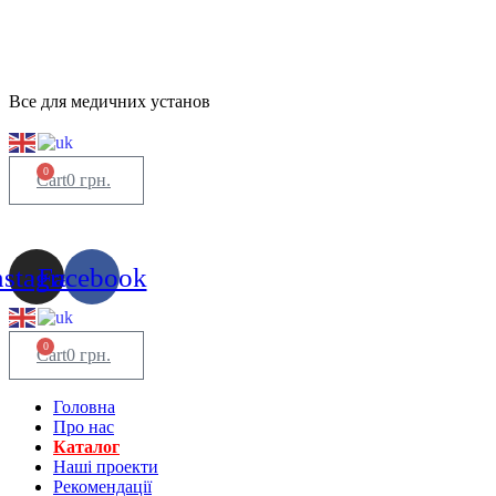
Все для медичних установ
0
Cart
0
грн.
nstagram
Facebook
0
Cart
0
грн.
Головна
Про нас
Каталог
Нашi проекти
Рекомендації