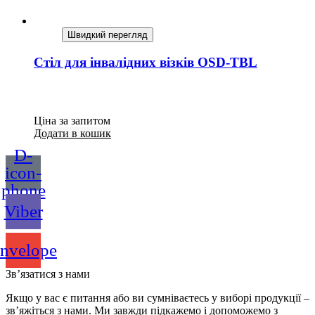
Швидкий перегляд
Стіл для інвалідних візків OSD-TBL
Ціна за запитом
Додати в кошик
D-
icon-
phone
Viber
nvelope
Зв’язатися з нами
Якщо у вас є питання або ви сумніваєтесь у виборі продукції –
зв’яжіться з нами. Ми завжди підкажемо і допоможемо з