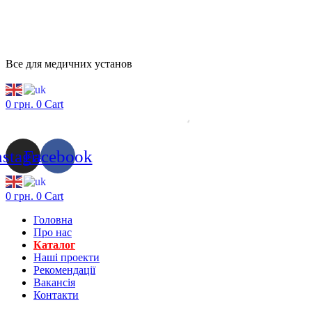
Все для медичних установ
0
грн.
0
Cart
nstagram
Facebook
0
грн.
0
Cart
Головна
Про нас
Каталог
Нашi проекти
Рекомендації
Вакансiя
Контакти