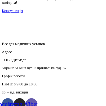
вибором!
Консультація
Все для медичних установ
Адрес
ТОВ “Дісімед”
Україна м.Київ вул. Кирилівська буд. 82
Графік роботи
Пн-Пт. з 9.00 до 18.00
сб. – нд. вихідні
acebook
Instagram
Viber