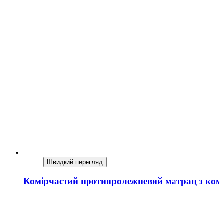
Швидкий перегляд
Комірчастий протипролежневий матрац з к