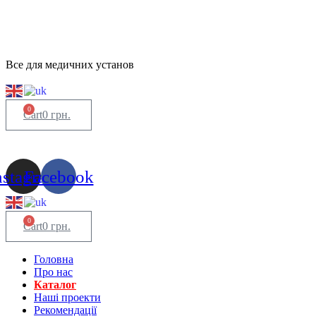
Все для медичних установ
0
Cart
0
грн.
nstagram
Facebook
0
Cart
0
грн.
Головна
Про нас
Каталог
Нашi проекти
Рекомендації