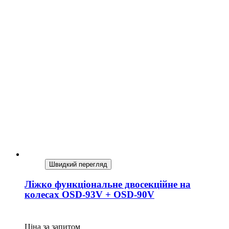
Швидкий перегляд
Ліжко функціональне двосекційне на
колесах OSD-93V + OSD-90V
Ціна за запитом