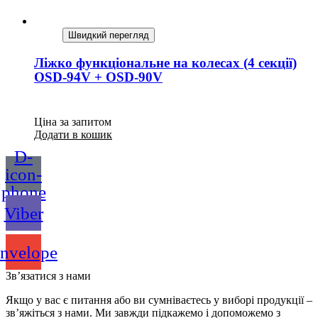
Швидкий перегляд
Ліжко функціональне на колесах (4 секції)
OSD-94V + OSD-90V
Ціна за запитом
Додати в кошик
D-
icon-
phone
Viber
nvelope
Зв’язатися з нами
Якщо у вас є питання або ви сумніваєтесь у виборі продукції –
зв’яжіться з нами. Ми завжди підкажемо і допоможемо з