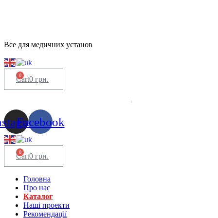
Все для медичних установ
0
Cart
0
грн.
nstagram
Facebook
0
Cart
0
грн.
Головна
Про нас
Каталог
Нашi проекти
Рекомендації