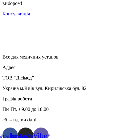
вибором!
Консультація
Все для медичних установ
Адрес
ТОВ “Дісімед”
Україна м.Київ вул. Кирилівська буд. 82
Графік роботи
Пн-Пт. з 9.00 до 18.00
сб. – нд. вихідні
acebook
Instagram
Viber