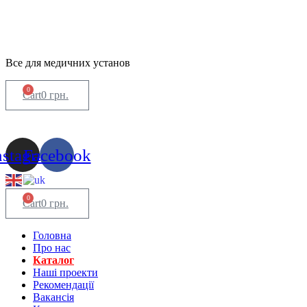
Все для медичних установ
0
Cart
0
грн.
nstagram
Facebook
0
Cart
0
грн.
Головна
Про нас
Каталог
Нашi проекти
Рекомендації
Вакансiя