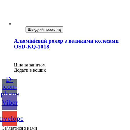
Швидкий перегляд
Алюмінієвий ролер з великими колесами
OSD-KQ-1018
Ціна за запитом
Додати в кошик
D-
icon-
phone
Viber
nvelope
Зв’язатися з нами