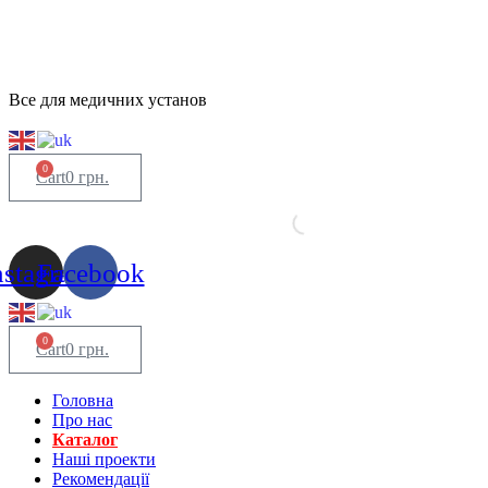
Все для медичних установ
0
Cart
0
грн.
nstagram
Facebook
0
Cart
0
грн.
Головна
Про нас
Каталог
Нашi проекти
Рекомендації