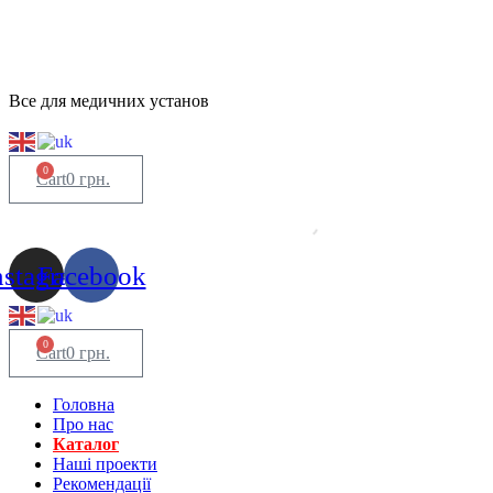
Все для медичних установ
0
Cart
0
грн.
nstagram
Facebook
0
Cart
0
грн.
Головна
Про нас
Каталог
Нашi проекти
Рекомендації