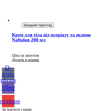
Швидкий перегляд
Крем для тіла від псоріазу та екземи
Naftalan 200 мл
Ціна за запитом
Додати в кошик
D-
icon-
phone
Viber
nvelope
Зв’язатися з нами