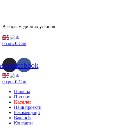
Все для медичних установ
0
грн.
0
Cart
nstagram
Facebook
0
грн.
0
Cart
Головна
Про нас
Каталог
Нашi проекти
Рекомендації
Вакансiя
Контакти