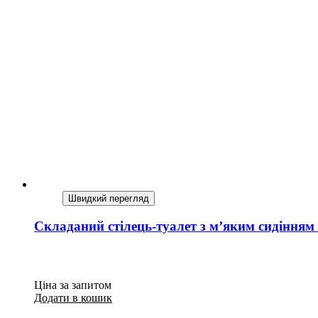
Швидкий перегляд
Складаний стілець-туалет з м’яким сидіння
Ціна за запитом
Додати в кошик