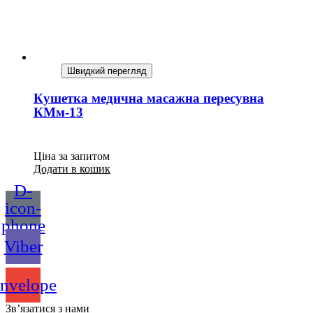
Швидкий перегляд
Кушетка медична масажна пересувна
КМм-13
Ціна за запитом
Додати в кошик
D-
icon-
phone
Viber
nvelope
Зв’язатися з нами