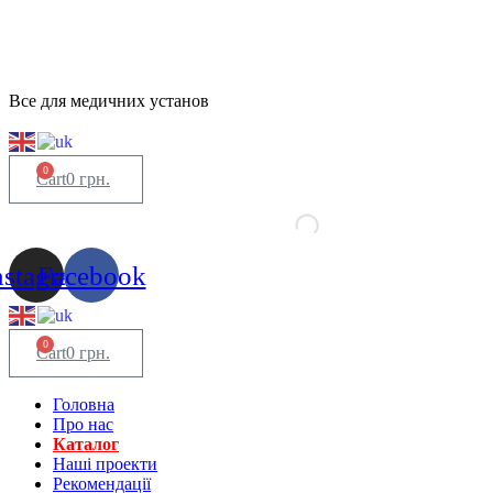
Все для медичних установ
0
Cart
0
грн.
nstagram
Facebook
0
Cart
0
грн.
Головна
Про нас
Каталог
Нашi проекти
Рекомендації