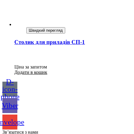
Швидкий перегляд
Столик для приладів СП-1
Ціна за запитом
Додати в кошик
D-
icon-
phone
Viber
nvelope
Зв’язатися з нами