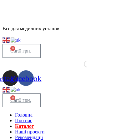
Все для медичних установ
0
Cart
0
грн.
nstagram
Facebook
0
Cart
0
грн.
Головна
Про нас
Каталог
Нашi проекти
Рекомендації