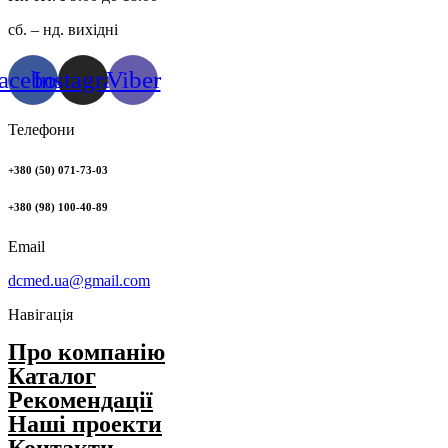
сб. – нд. вихідні
acebook
Instagram
Viber
Телефони
+380 (50) 071-73-03
+380 (98) 100-40-89
Email
dcmed.ua@gmail.com
Навігація
Про компанію
Каталог
Рекомендації
Нашi проекти
Контакти