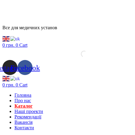
Все для медичних установ
0
грн.
0
Cart
nstagram
Facebook
0
грн.
0
Cart
Головна
Про нас
Каталог
Нашi проекти
Рекомендації
Вакансiя
Контакти