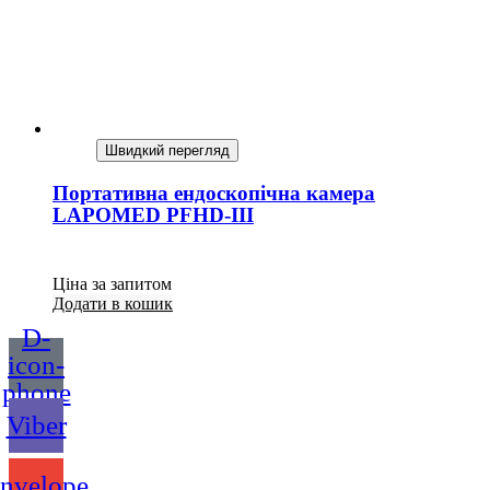
Швидкий перегляд
Портативна ендоскопічна камера
LAPOMED PFHD-III
Ціна за запитом
Додати в кошик
D-
icon-
phone
Viber
nvelope