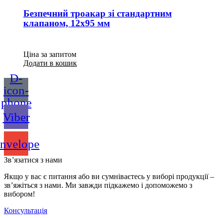
Безпечний троакар зі стандартним
клапаном, 12х95 мм
Ціна за запитом
Додати в кошик
D-
icon-
phone
Viber
nvelope
Зв’язатися з нами
Якщо у вас є питання або ви сумніваєтесь у виборі продукції –
зв’яжіться з нами. Ми завжди підкажемо і допоможемо з
вибором!
Консультація