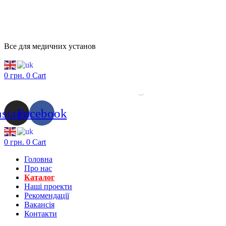
Все для медичних установ
0
грн.
0
Cart
nstagram
Facebook
0
грн.
0
Cart
Головна
Про нас
Каталог
Нашi проекти
Рекомендації
Вакансiя
Контакти