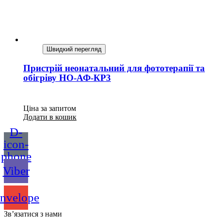
Швидкий перегляд
Пристрій неонатальний для фототерапії та
обігріву НО-АФ-КР3
Ціна за запитом
Додати в кошик
D-
icon-
phone
Viber
nvelope
Зв’язатися з нами