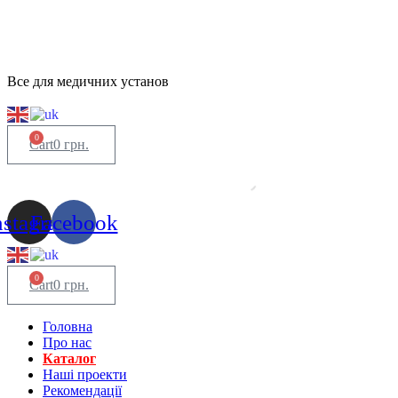
Все для медичних установ
0
Cart
0
грн.
nstagram
Facebook
0
Cart
0
грн.
Головна
Про нас
Каталог
Нашi проекти
Рекомендації