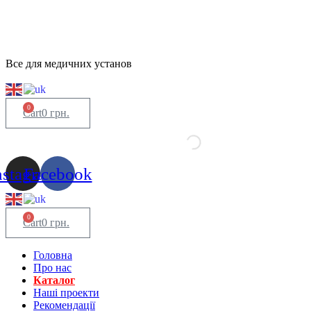
Все для медичних установ
0
Cart
0
грн.
nstagram
Facebook
0
Cart
0
грн.
Головна
Про нас
Каталог
Нашi проекти
Рекомендації