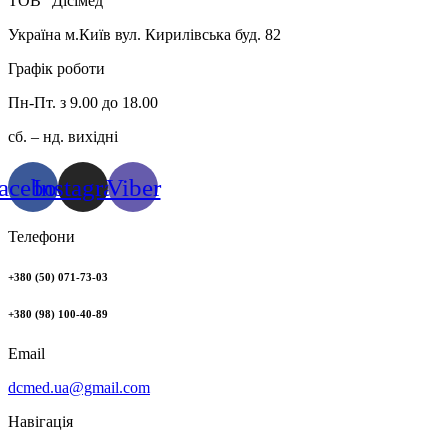
ТОВ “Дісімед”
Україна м.Київ вул. Кирилівська буд. 82
Графік роботи
Пн-Пт. з 9.00 до 18.00
сб. – нд. вихідні
acebook
Instagram
Viber
Телефони
+380 (50) 071-73-03
+380 (98) 100-40-89
Email
dcmed.ua@gmail.com
Навігація