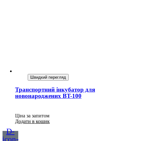
Швидкий перегляд
Транспортний інкубатор для
новонароджених BT-100
Ціна за запитом
Додати в кошик
D-
icon-