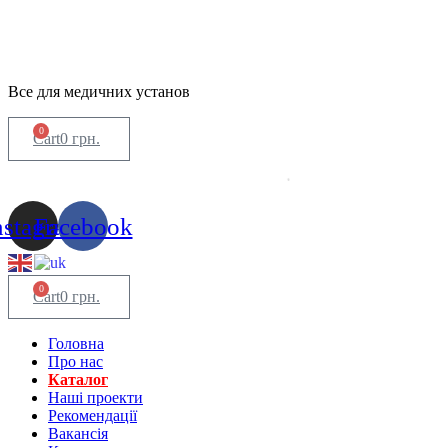
Все для медичних установ
0
Cart
0
грн.
nstagram
Facebook
0
Cart
0
грн.
Головна
Про нас
Каталог
Нашi проекти
Рекомендації
Вакансiя