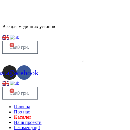
Все для медичних установ
0
Cart
0
грн.
nstagram
Facebook
0
Cart
0
грн.
Головна
Про нас
Каталог
Нашi проекти
Рекомендації