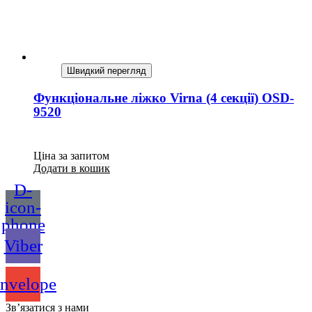
Швидкий перегляд
Функціональне ліжко Virna (4 секції) OSD-
9520
Ціна за запитом
Додати в кошик
D-
icon-
phone
Viber
nvelope
Зв’язатися з нами